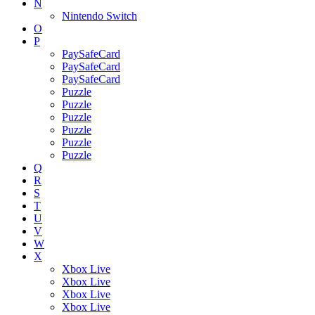
N
Nintendo Switch
O
P
PaySafeCard
PaySafeCard
PaySafeCard
Puzzle
Puzzle
Puzzle
Puzzle
Puzzle
Puzzle
Q
R
S
T
U
V
W
X
Xbox Live
Xbox Live
Xbox Live
Xbox Live