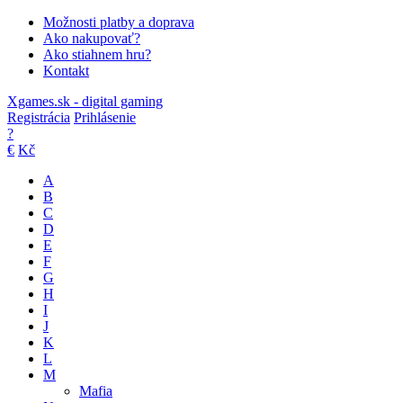
Možnosti platby a doprava
Ako nakupovať?
Ako stiahnem hru?
Kontakt
Xgames.sk - digital gaming
Registrácia
Prihlásenie
?
€
Kč
A
B
C
D
E
F
G
H
I
J
K
L
M
Mafia