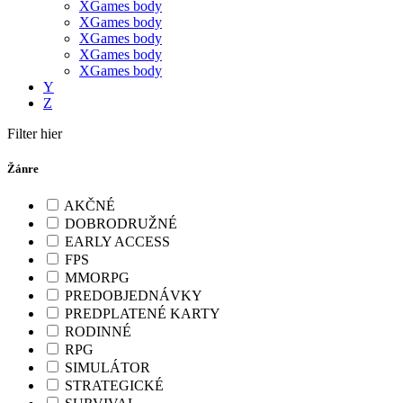
XGames body
XGames body
XGames body
XGames body
XGames body
Y
Z
Filter hier
Žánre
AKČNÉ
DOBRODRUŽNÉ
EARLY ACCESS
FPS
MMORPG
PREDOBJEDNÁVKY
PREDPLATENÉ KARTY
RODINNÉ
RPG
SIMULÁTOR
STRATEGICKÉ